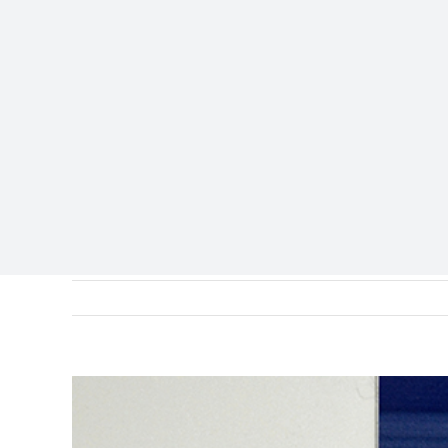
View
Larger
Image