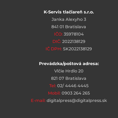
K-Servis tlačiareň s.r.o.
Janka Alexyho 3
841 01 Bratislava
IČO:
35978104
DIČ:
2022138129
IČ DPH:
SK2022138129
Prevádzka/poštová adresa:
Vlčie Hrdlo 20
821 07 Bratislava
Tel:
02/ 4446 4445
Mobil:
0903 264 265
E-mail:
digitalpress@digitalpress.sk