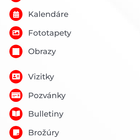
Kalendáre
Fototapety
Obrazy
Vizitky
Pozvánky
Bulletiny
Brožúry