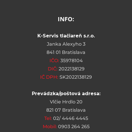
INFO:
K-Servis tlačiareň s.r.o.
Janka Alexyho 3
841 01 Bratislava
IČO:
35978104
DIČ:
2022138129
IČ DPH:
SK2022138129
Prevádzka/poštová adresa:
Vlčie Hrdlo 20
821 07 Bratislava
Tel:
02/ 4446 4445
Mobil:
0903 264 265