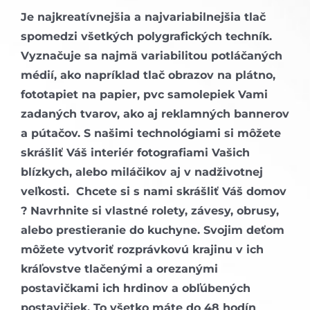
Je najkreatívnejšia a najvariabilnejšia tlač
spomedzi všetkých polygrafických techník.
Vyznačuje sa najmä variabilitou potláčaných
médií, ako napríklad tlač obrazov na plátno,
fototapiet na papier, pvc samolepiek Vami
zadaných tvarov, ako aj reklamných bannerov
a pútačov. S našimi technológiami si môžete
skrášliť Váš interiér fotografiami Vašich
blízkych, alebo miláčikov aj v nadživotnej
veľkosti. Chcete si s nami skrášliť Váš domov
? Navrhnite si vlastné rolety, závesy, obrusy,
alebo prestieranie do kuchyne. Svojim deťom
môžete vytvoriť rozprávkovú krajinu v ich
kráľovstve tlačenými a orezanými
postavičkami ich hrdinov a obľúbených
postavičiek. To všetko máte do 48 hodín