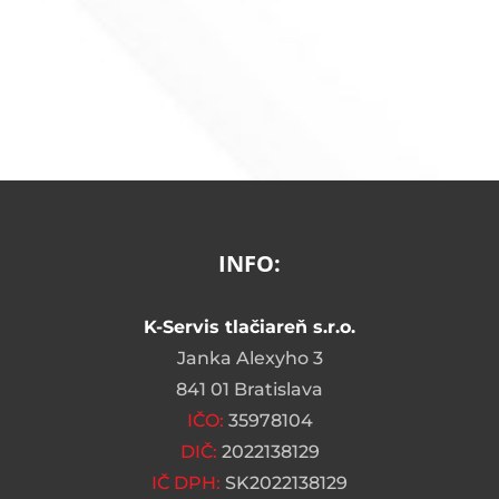
INFO:
K-Servis tlačiareň s.r.o.
Janka Alexyho 3
841 01 Bratislava
IČO:
35978104
DIČ:
2022138129
IČ DPH:
SK2022138129