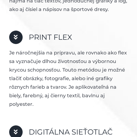
najmä na tlač textov, jednoduchej grafiky a lôg,
ako aj čísiel a nápisov na športové dresy.
PRINT FLEX
Je náročnejšia na prípravu, ale rovnako ako flex
sa vyznačuje dlhou životnosťou a výbornou
krycou schopnosťou. Touto metódou je možné
tlačiť obrázky, fotografie, alebo iné grafiky
rôznych farieb a tvarov. Je aplikovateľná na
biely, farebný, aj čierny textil, bavlnu aj
polyester.
DIGITÁLNA SIEŤOTLAČ