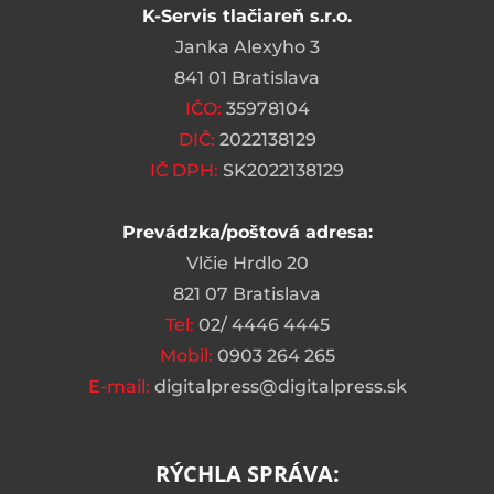
K-Servis tlačiareň s.r.o.
Janka Alexyho 3
841 01 Bratislava
IČO:
35978104
DIČ:
2022138129
IČ DPH:
SK2022138129
Prevádzka/poštová adresa:
Vlčie Hrdlo 20
821 07 Bratislava
Tel:
02/ 4446 4445
Mobil:
0903 264 265
E-mail:
digitalpress@digitalpress.sk
RÝCHLA SPRÁVA: