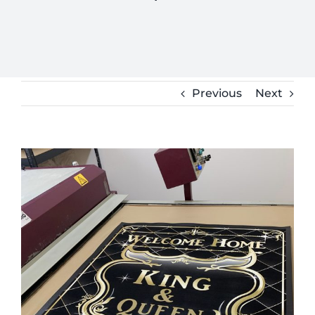
Previous
Next
View
Larger
Image