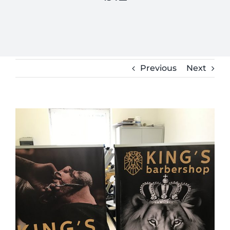
Previous
Next
View
Larger
Image