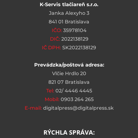
K-Servis tlačiareň s.r.o.
Janka Alexyho 3
841 01 Bratislava
IČO:
35978104
DIČ:
2022138129
IČ DPH:
SK2022138129
Prevádzka/poštová adresa:
Vlčie Hrdlo 20
821 07 Bratislava
Tel:
02/ 4446 4445
Mobil:
0903 264 265
E-mail:
digitalpress@digitalpress.sk
RÝCHLA SPRÁVA: